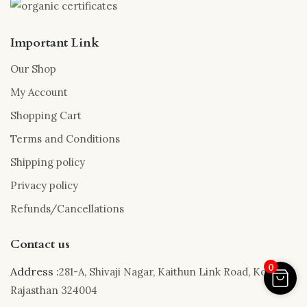
Important Link
Our Shop
My Account
Shopping Cart
Terms and Conditions
Shipping policy
Privacy policy
Refunds/Cancellations
Contact us
0
Address :
281-A, Shivaji Nagar, Kaithun Link Road, Kota,
Rajasthan 324004