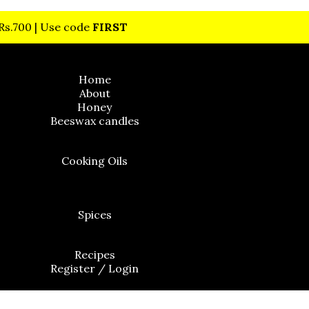
 Rs.700 | Use code
FIRST
Home
About
Honey
Beeswax candles
Cooking Oils
Cold Pressed Flaxseed Oil
Spices
Recipes
Register / Login