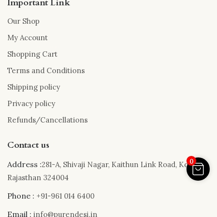
Important Link
Our Shop
My Account
Shopping Cart
Terms and Conditions
Shipping policy
Privacy policy
Refunds/Cancellations
Contact us
0
Address :
281-A, Shivaji Nagar, Kaithun Link Road, Kota,
Rajasthan 324004
Phone :
+91-961 014 6400
Email :
info@purendesi.in