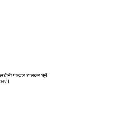
 दालचीनी पाउडर डालकर भूनें।
पकाएं।