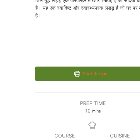
तिल गुड़ लड्डू एक पारंपरिक भारतीय मिठाई है जो सर्दियों क
है। यह एक स्वादिष्ट और स्वास्थ्यपरक लड्डू है जो घर प
है।
Print Recipe
PREP TIME
minutes
10
mins
COURSE
CUISINE