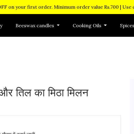
OFF on your first order. Minimum order value Rs.700 | Use
y
Beeswax candles
Cooking Oils
Spice
ड़ और तिल का मिठा मिलन