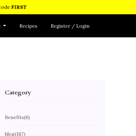
 code
FIRST
s
Recipes
Register / Login
Category
Benefits
(8)
blog
(187)