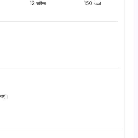
12
150
सर्विंग्स
kcal
लाएं।