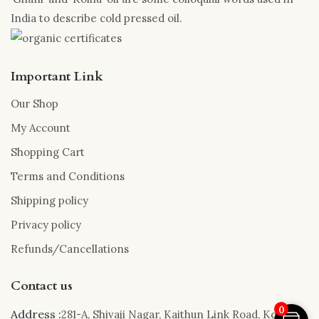
India to describe cold pressed oil.
Important Link
Our Shop
My Account
Shopping Cart
Terms and Conditions
Shipping policy
Privacy policy
Refunds/Cancellations
Contact us
0
Address :
281-A, Shivaji Nagar, Kaithun Link Road, Kota,