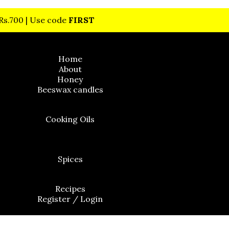
 Rs.700 | Use code
FIRST
Home
About
Honey
Beeswax candles
Cooking Oils
Cold Pressed Flaxseed Oil
Spices
Recipes
Register / Login